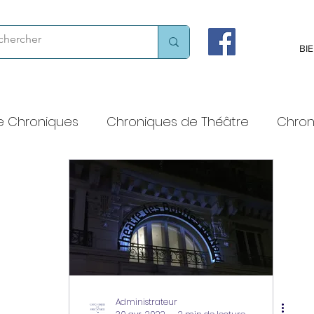
BI
e Chroniques
Chroniques de Théâtre
Chron
 voix haute
Chroniques chorégraphiques
Chroniques littéraires
Théâtres et lieux de cult
Administrateur