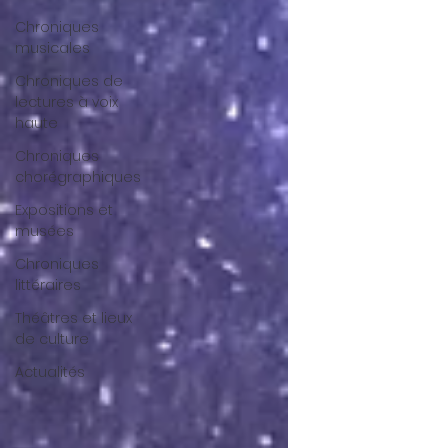
Chroniques
musicales
Chroniques de
lectures à voix
haute
Chroniques
chorégraphiques
Expositions et
musées
Chroniques
littéraires
Théâtres et lieux
de culture
Actualités