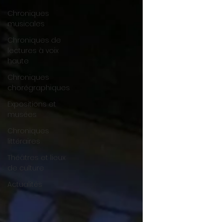
Chroniques
musicales
Chroniques de
lectures à voix
haute
Chroniques
chorégraphiques
Expositions et
musées
Chroniques
littéraires
Théâtres et lieux
de culture
Actualités