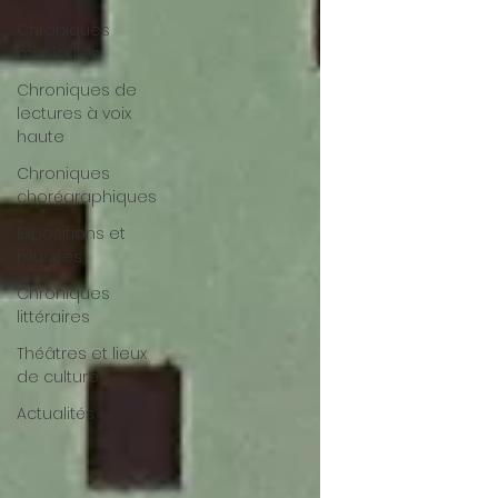
Chroniques
musicales
Chroniques de
lectures à voix
haute
Chroniques
chorégraphiques
Expositions et
musées
Chroniques
littéraires
Théâtres et lieux
de culture
Actualités