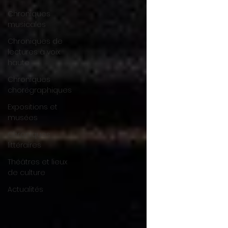
Chroniques
musicales
Chroniques de
lectures à voix
haute
Chroniques
chorégraphiques
Expositions et
musées
Chroniques
littéraires
Théâtres et lieux
de culture
Actualités