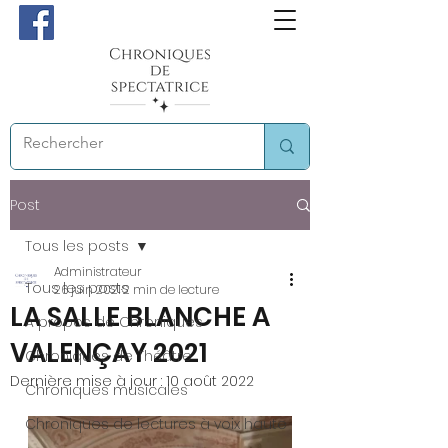
Post
Tous les posts
Administrateur
Tous les posts
26 juin 2021
2 min de lecture
LA SALLE BLANCHE A
A propos de Chroniques
VALENÇAY 2021
Chroniques de Théâtre
Dernière mise à jour :
10 août 2022
Chroniques musicales
Chroniques de lectures à voix haute