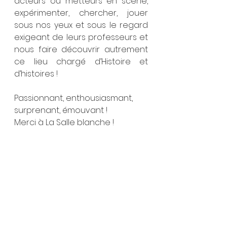
acteurs ou metteurs en scène, 
expérimenter, chercher, jouer 
sous nos yeux et sous le regard 
exigeant de leurs professeurs et 
nous faire découvrir autrement 
ce lieu chargé d’Histoire et 
d’histoires ! 
Passionnant, enthousiasmant, 
surprenant, émouvant !
Merci à La Salle blanche ! 
Bravo aux deux promotions et à 
celles et ceux qui les 
accompagnent !
Et merci au Château de 
Valençay et à ses équipes 
accueillantes et passionnées 
elles aussi !