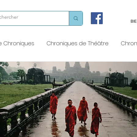
BI
e Chroniques
Chroniques de Théâtre
Chron
 voix haute
Chroniques chorégraphiques
Chroniques littéraires
Théâtres et lieux de cult