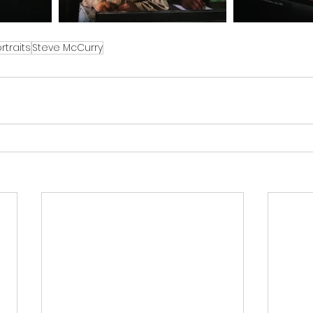
rtraits
Steve McCurry