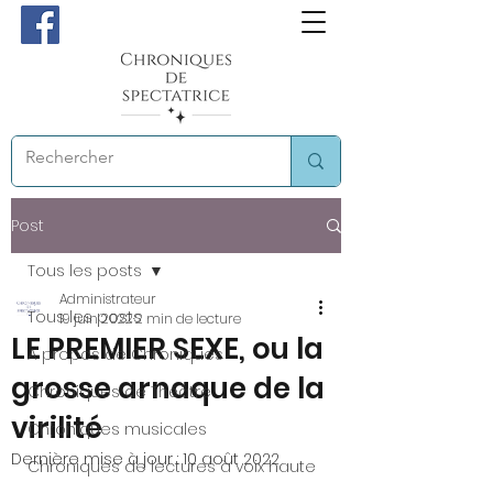
Post
Tous les posts
Administrateur
Tous les posts
19 juin 2022
2 min de lecture
LE PREMIER SEXE, ou la
A propos de Chroniques
grosse arnaque de la
Chroniques de Théâtre
virilité
Chroniques musicales
Dernière mise à jour :
10 août 2022
Chroniques de lectures à voix haute