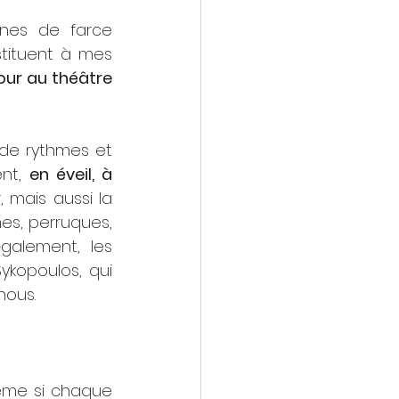
ènes de farce 
tituent à mes 
our au théâtre 
 de rythmes et 
nt, 
en éveil, à 
 mais aussi la 
s, perruques, 
galement, les 
ykopoulos, qui 
nous.
ême si chaque 