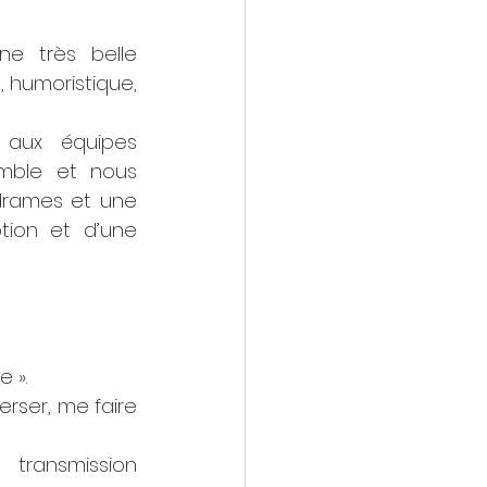
e très belle 
 humoristique, 
aux équipes 
mble et nous 
drames et une 
ion et d’une 
 ».
rser, me faire 
ransmission 