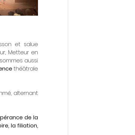
sson et salue 
r, Metteur en 
e sommes aussi.
ence 
théâtrale 
thmé, alternant 
spérance de la 
, la filiation, 