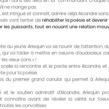
lequin dans ses filets en lui  commandant chaque so
u’il ne mange pas.
i, est intrigué et connaît, admire déjà Alcandre sans 
ssés vont tenter de 
réhabiliter la poésie et deveni
er les puissants, tout en nouant une relation mou
e du jeune Arlequin va se nourrir de l’attention, du 
, qui va l’aider à mettre en oeuvre d’audacieux can
 les vieux cons » !
scelle la rencontre et le pacte entre Alcandre et A
te pour la poésie.
ps du premier grand canular qui permet à Arlequin
 et le soutien admiratif d’Alcandre, Arlequin pro
fait connaître avant de révéler la vérité sur l’oeu
outes les convoitises.