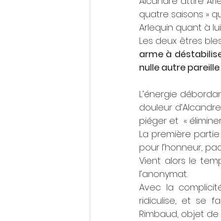
Alcandre attire Ar
quatre saisons » q
Arlequin quant à lu
Les deux êtres ble
arme à déstabilis
nulle autre pareille
.
L’énergie débordant
douleur d’Alcandre
piéger et  « éliminer
La première partie 
pour l’honneur, pac
Vient alors le tem
l’anonymat.
Avec la complicité
ridiculise, et se 
Rimbaud, objet de t