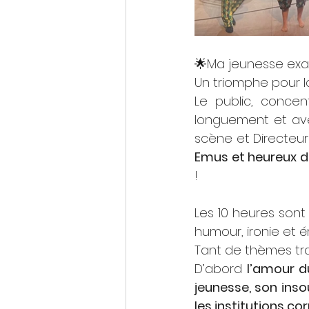
🌟Ma jeunesse exa
Un triomphe pour la
Le public, concen
longuement et ave
scène et Directeur 
Emus et heureux de
! 
Les 10 heures son
humour, ironie et é
Tant de thèmes tr
D’abord 
l’amour d
jeunesse, son insou
les institutions 