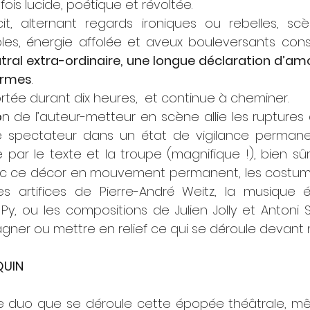
fois lucide, poétique et révoltée.
it, alternant regards ironiques ou rebelles, sc
rôles, énergie affolée et aveux bouleversants cons
tral extra-ordinaire, une longue déclaration d’am
ormes
.
tée durant dix heures,  et continue à cheminer.
o
n de l’auteur-metteur en scène allie les ruptures
e spectateur dans un état de vigilance permane
 par le texte et la troupe (magnifique !), bien sûr,
c ce décor en mouvement permanent, les costume
 artifices de Pierre-André Weitz, la musique é
Py, ou les compositions de Julien Jolly et Antoni S
er ou mettre en relief ce qui se déroule devant 
QUIN
e duo que se déroule cette épopée théâtrale, m