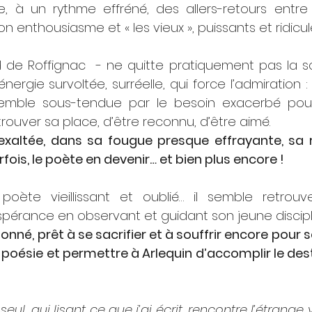
e, à un rythme effréné, des allers-retours entre 
n enthousiasme et « les vieux », puissants et ridicule
d de Roffignac  - ne quitte pratiquement pas la s
ergie survoltée, surréelle, qui force l’admiration : l
mble sous-tendue par le besoin exacerbé pour 
uver sa place, d’être reconnu, d’être aimé.
 exaltée, dans sa fougue presque effrayante, sa r
ois, le poète en devenir… et bien plus encore !
oète vieillissant et oublié… il semble retrouv
espérance en observant et guidant son jeune discipl
onné, prêt à se sacrifier et à souffrir encore pour se
la poésie et permettre à Arlequin d’accomplir le desti
n seul, qui lisant ce que j’ai écrit, rencontre l’étrange