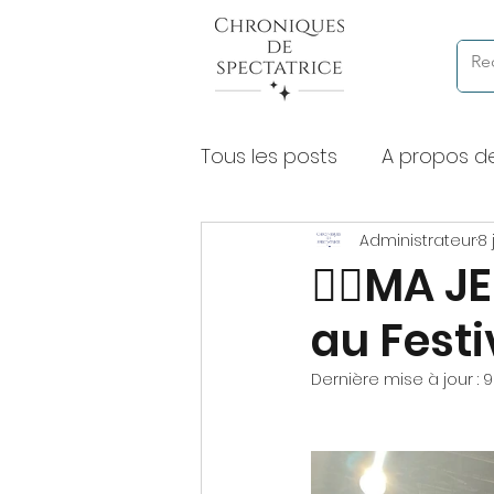
Tous les posts
A propos d
Administrateur
8 
Chroniques de lectures à
❤️‍🔥MA 
au Festi
Expositions et musées
Dernière mise à jour :
9