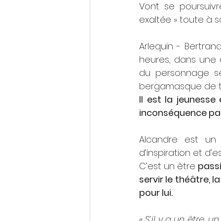
Vont se poursuivr
exaltée » toute à so
Arlequin - Bertran
heures, dans une én
du personnage se
bergamasque de tro
Il est la jeunesse
inconséquence parf
Alcandre est un p
d’inspiration et d’
C’est un être 
passi
servir le théâtre, 
pour lui.
« S’il y a un être, u