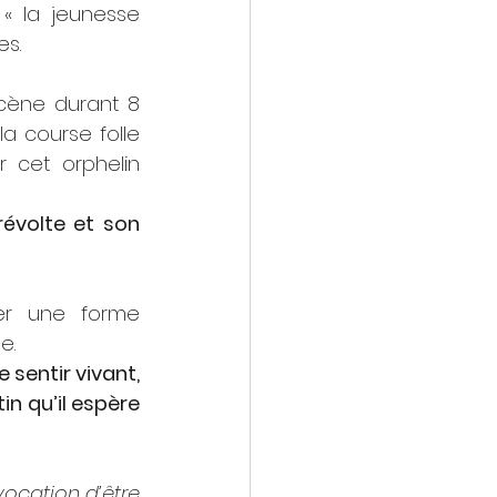
« la jeunesse 
s. 
cène durant 8 
a course folle 
cet orphelin 
évolte et son 
er une forme 
e.
 sentir vivant, 
n qu’il espère 
 vocation d’être 