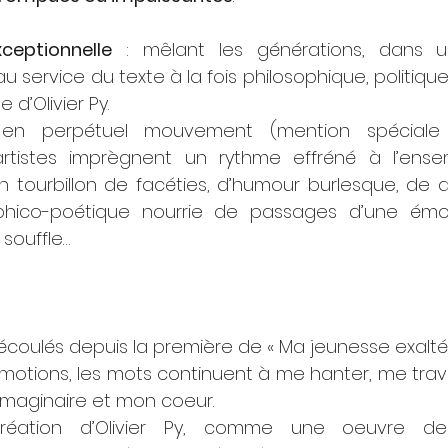
ceptionnelle
 : mêlant les générations, dans un
 service du texte à la fois philosophique, politique,
 d’Olivier Py.
n perpétuel mouvement (mention spéciale 
artistes imprègnent un rythme effréné à l’ense
n tourbillon de facéties, d’humour burlesque, de 
ophico-poétique nourrie de passages d’une émot
 souffle…
 écoulés depuis la première de « Ma jeunesse exaltée
émotions, les mots continuent à me hanter, me trave
 imaginaire et mon coeur.
réation d’Olivier Py, comme une oeuvre de t