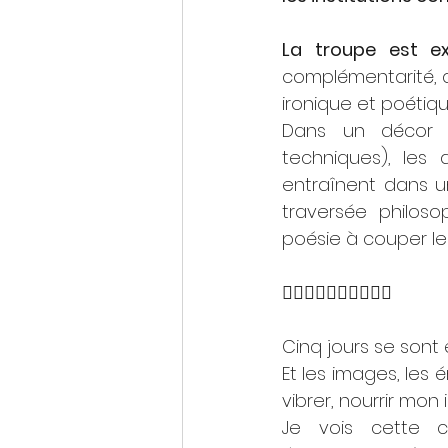
La troupe est ex
complémentarité, au
ironique et poétique
Dans un décor e
techniques), les 
entraînent dans u
traversée philos
poésie à couper le
❤️‍🔥❤️‍🔥❤️‍🔥❤️‍🔥❤️‍🔥
Cinq jours se sont
Et les images, les 
vibrer, nourrir mon
Je vois cette c