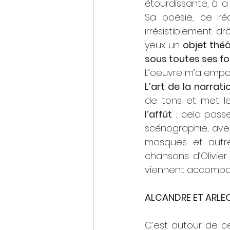
étourdissante, à la 
Sa poésie, ce réc
irrésistiblement d
yeux un 
objet théâ
sous toutes ses f
L’oeuvre m’a empor
L’art de la narrati
de tons et met l
l’affût
 : cela passe
scénographie, ave
masques et autres
chansons d’Olivier 
viennent accompagn
ALCANDRE ET ARLE
C’est autour de c