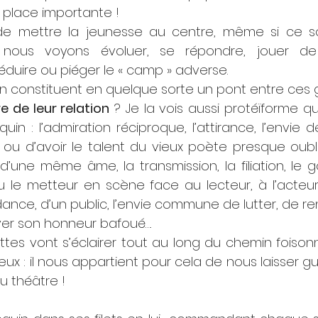
place importante !
 de mettre la jeunesse au centre, même si ce s
 nous voyons évoluer, se répondre, jouer de
éduire ou piéger le « camp » adverse.
in constituent en quelque sorte un pont entre ces 
e de leur relation
 ? Je la vois aussi protéïforme qu
in : l’admiration réciproque, l’attirance, l’envie d
 ou d’avoir le talent du vieux poète presque oublié
d’une même âme, la transmission, la filiation, le g
ou le metteur en scène face au lecteur, à l’acteur
ance, d’un public, l’envie commune de lutter, de r
uver son honneur bafoué….
ttes vont s’éclairer tout au long du chemin foison
x : il nous appartient pour cela de nous laisser gu
du théâtre !