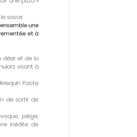
ir une pizza « 
le savoir.
r ensemble une 
vementée et à 
désir et de la 
ulars visant à 
rlequin. Pacte 
 de sortir de 
voque, piège, 
vre inédite de 