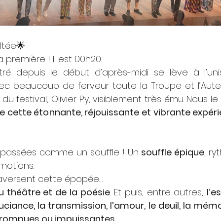
ltée🌟
 première ! Il est 00h20.
tré depuis le début d’après-midi se lève à l’uni
c beaucoup de ferveur toute la Troupe et l’Auteu
du festival, Olivier Py, visiblement très ému. Nous l
 cette étonnante, réjouissante et vibrante expéri
t passées comme un souffle ! Un 
souffle épique
, ry
motions.
aversent cette épopée… 
u théâtre et de la poésie
. Et puis, entre autres, 
l’e
ciance, la transmission, l’amour, le deuil, la mémoire
corrompues ou impuissantes
.