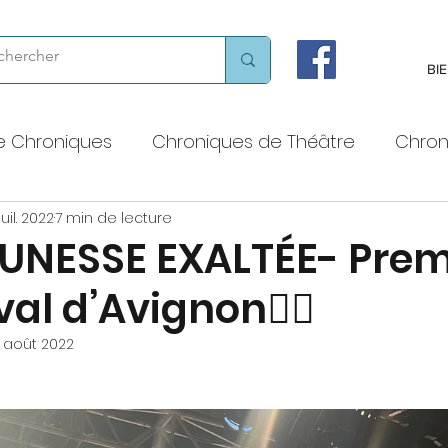
BI
e Chroniques
Chroniques de Théâtre
Chron
juil. 2022
7 min de lecture
 voix haute
Chroniques chorégraphiques
JEUNESSE EXALTÉE- Pre
val d’Avignon❤️‍🔥
Chroniques littéraires
Théâtres et lieux de cult
 août 2022