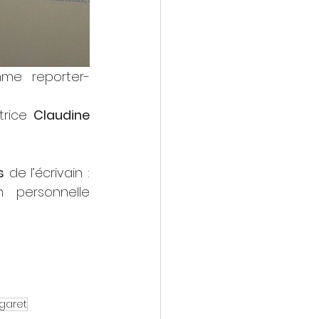
me reporter-
trice 
Claudine 
s
 de l’écrivain : 
 personnelle 
garet