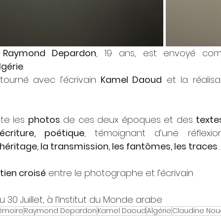
 
Raymond Depardon
, 19 ans, est envoyé com
lgérie
.
etourné avec l’écrivain 
Kamel Daoud
 et la réalisa
te les 
photos
 de ces deux époques et des 
texte
écriture, poétique
, témoignant d’une réflexion
’héritage, la transmission, les fantômes, les traces
…
tien croisé
 entre le photographe et l’écrivain
 30 Juillet, à l’Institut du Monde arabe
émoire
Raymond Depardon
Kamel Daoud
Algérie
Claudine Nou