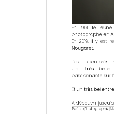
En 1961, le jeune
photographe en 
A
En 2019, il y est r
Nougaret
.
L’exposition présen
une 
très belle 
passionnante sur 
l
Et un 
très bel entre
A découvrir jusqu’au
Poésie
Photographie
M