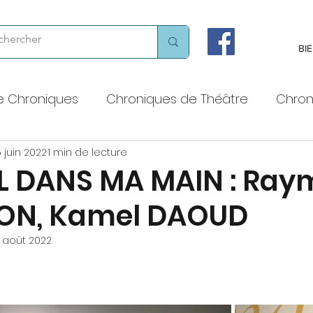
BI
e Chroniques
Chroniques de Théâtre
Chron
 juin 2022
1 min de lecture
 voix haute
Chroniques chorégraphiques
L DANS MA MAIN : Ra
ON, Kamel DAOUD
Chroniques littéraires
Théâtres et lieux de cult
 août 2022