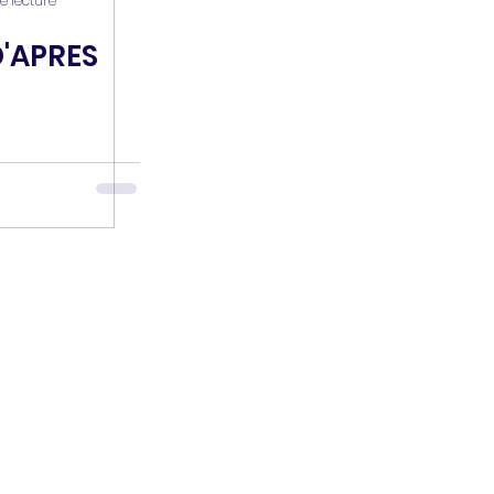
e lecture
D'APRES