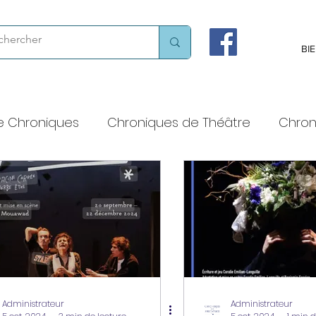
BI
e Chroniques
Chroniques de Théâtre
Chron
 voix haute
Chroniques chorégraphiques
Chroniques littéraires
Théâtres et lieux de cult
Administrateur
Administrateur