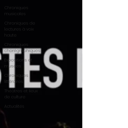
Chroniques
musicales
Chroniques de
lectures à voix
haute
Chroniques
chorégraphiques
Expositions et
musées
Chroniques
littéraires
Théâtres et lieux
de culture
Actualités