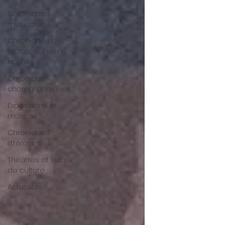
Chroniques
musicales
Chroniques de
lectures à voix
haute
Chroniques
chorégraphiques
Expositions et
musées
Chroniques
littéraires
Théâtres et lieux
de culture
Actualités