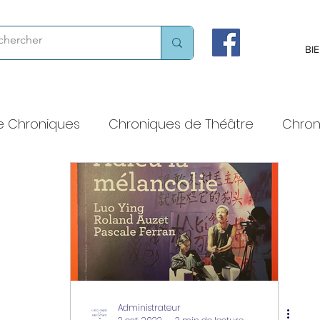
BI
e Chroniques
Chroniques de Théâtre
Chron
 voix haute
Chroniques chorégraphiques
Chroniques littéraires
Théâtres et lieux de cult
Administrateur