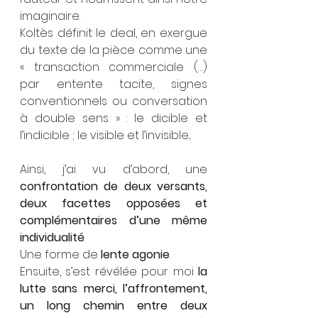
imaginaire.
Koltès définit le deal, en exergue 
du texte de la pièce comme une 
« transaction commerciale (…) 
par entente tacite, signes 
conventionnels ou conversation 
à double sens » : le dicible et 
l’indicible ; le visible et l’invisible... 
Ainsi, j’ai vu d’abord, une 
confrontation de deux versants, 
deux facettes opposées et 
complémentaires d’une même 
individualité
.
Une forme de 
lente agonie
.
Ensuite, s’est révélée pour moi 
la 
lutte sans merci, l’affrontement, 
un long chemin entre deux 