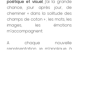
poétique et visuel
, j’ai la grande 
chance, jour après jour, de 
cheminer « dans la solitude des 
champs de coton » ; les mots, les 
images, les émotions 
m'accompagnent.
A chaque nouvelle 
représentation, je m’applique à 
oublier ce que j’ai vu et ressenti… 
et me laisse entraîner, bousculer, 
happer, 
savourant avec joie la re-
création d’une nouvelle variation 
au service d’un texte que j’aime 
redécouvrir également.
Vibrations inspirantes de cette 
langue qui résonne 
profondément et traverse les 