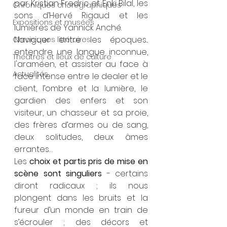
par Kristian Fredric et Enki Bilal, les 
Chroniques chorégraphiques
sons d’Hervé Rigaud et les 
Expositions et musées
lumières de Yannick Anché.
Naviguer entre les époques... 
Chroniques littéraires
entendre une langue inconnue, 
Théâtres et lieux de culture
l'araméen, et assister au face à 
Actualités
face intense entre le dealer et le 
client, l’ombre et la lumière, le 
gardien des enfers et son 
visiteur, un chasseur et sa proie, 
des frères d’armes ou de sang, 
deux solitudes, deux âmes 
errantes…
Les 
choix et partis pris de mise en 
scène sont singuliers
 - certains 
diront radicaux ; ils nous 
plongent dans les bruits et la 
fureur d’un monde en train de 
s’écrouler ; des décors et 