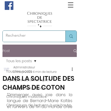
Post
Tous les posts
Administrateur
Tous les posts
21 mars 2023
4 min de lecture
DANS LA SOLITUDE DES
A propos de Chroniques
CHAMPS DE COTON
Chroniques de Théâtre
S’immerger avec joie dans la 
Chroniques musicales
langue de Bernard-Marie Koltès 
Chroniques de lectures à voix haute
et l’univers de fin du monde créé 