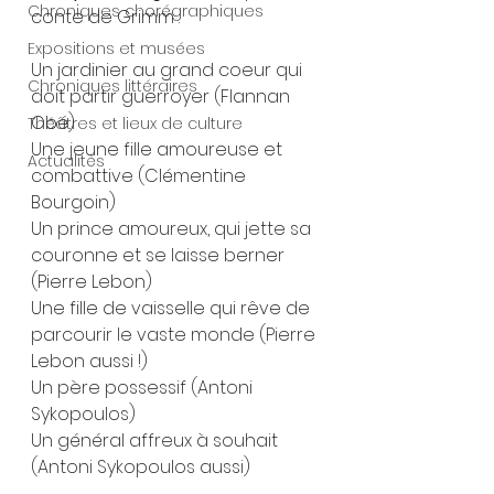
Chroniques chorégraphiques
conte de Grimm :
Expositions et musées
Un jardinier au grand coeur qui 
Chroniques littéraires
doit partir guerroyer (Flannan 
Obé)
Théâtres et lieux de culture
Une jeune fille amoureuse et 
Actualités
combattive (Clémentine 
Bourgoin)
Un prince amoureux, qui jette sa 
couronne et se laisse berner 
(Pierre Lebon)
Une fille de vaisselle qui rêve de 
parcourir le vaste monde (Pierre 
Lebon aussi !)
Un père possessif (Antoni 
Sykopoulos)
Un général affreux à souhait 
(Antoni Sykopoulos aussi)