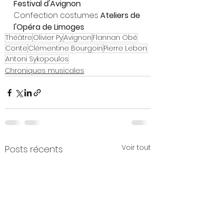
Festival d'Avignon
Confection costumes 
Ateliers de 
l'Opéra de Limoges
Théâtre
Olivier Py
Avignon
Flannan Obé
Conte
Clémentine Bourgoin
Pierre Lebon
Antoni Sykopoulos
Chroniques musicales
Voir tout
Posts récents