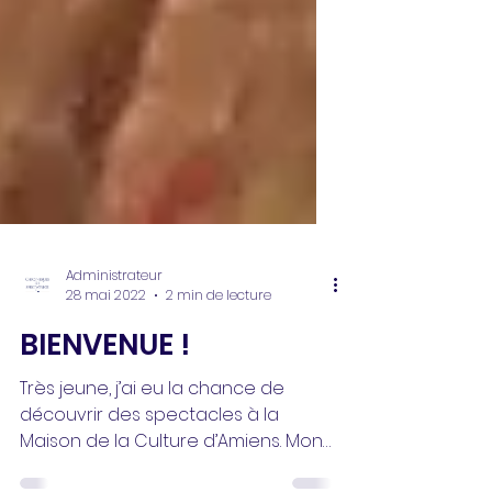
Administrateur
28 mai 2022
2 min de lecture
BIENVENUE !
Très jeune, j’ai eu la chance de
découvrir des spectacles à la