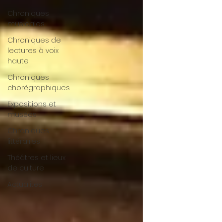
Chroniques
musicales
Chroniques de
lectures à voix
haute
Chroniques
chorégraphiques
Expositions et
musées
Chroniques
littéraires
Théâtres et lieux
de culture
Actualités