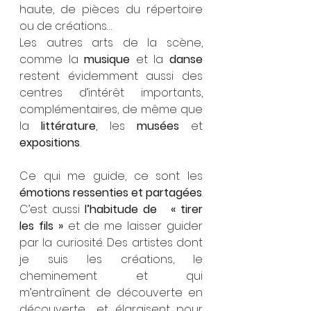
haute, de pièces du répertoire 
ou de créations… 
Les autres arts de la scène, 
comme la 
musique
 et la 
danse
restent évidemment aussi des 
centres d’intérêt importants, 
complémentaires, de même que 
la 
littérature
, les 
musées
 et 
expositions
. 
Ce qui me guide, ce sont les 
émotions ressenties et partagées
. 
C’est aussi 
l’habitude de   « tirer 
les fils » 
et de me laisser guider 
par la curiosité. Des artistes dont 
je suis les créations, le 
cheminement et qui 
m’entraînent de découverte en 
découverte… et élargisent pour 