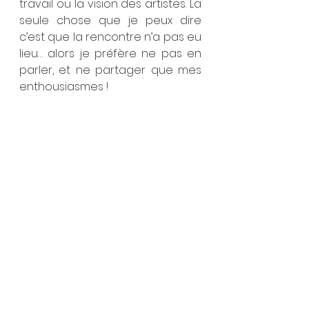
travail ou la vision des artistes. La 
seule chose que je peux dire 
c’est que la rencontre n’a pas eu 
lieu… alors je préfère ne pas en 
parler, et ne partager que mes 
enthousiasmes !
Ainsi,
 la raison d’être
 de  ces 
«  Chroniques » : garder la 
trace
de mes plus beaux moments de 
spectatrice, chercher le 
mot 
juste
 pour partager mon 
ressenti, 
et vous 
donner 
peut-
être 
envie de découvrir
 les 
spectacles ou les oeuvres qui 
me touchent.
J’espère donc que mes 
chroniques vous donneront 