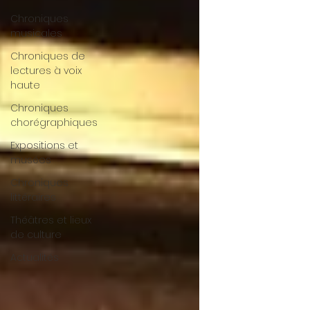
Chroniques
musicales
Chroniques de
lectures à voix
haute
Chroniques
chorégraphiques
Expositions et
musées
Chroniques
littéraires
Théâtres et lieux
de culture
Actualités