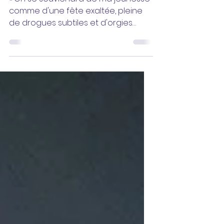
EXALTÉE
« On se souviendra de ma jeunesse
comme d'une fête exaltée, pleine
de drogues subtiles et d'orgies
élégantes, on se souviendra de ma...