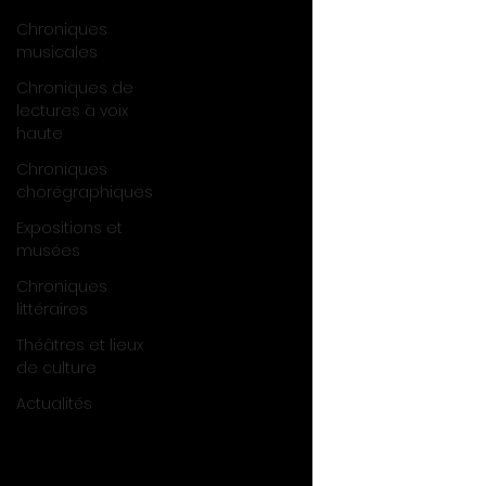
Chroniques
musicales
Chroniques de
lectures à voix
haute
Chroniques
chorégraphiques
Expositions et
musées
Chroniques
littéraires
Théâtres et lieux
de culture
Actualités