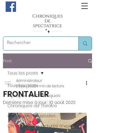
Post
Tous les posts
Administrateur
Tous les posts
25 juil. 2022
1 min de lecture
FRONTALIER
A propos de Chroniques
Dernière mise à jour :
10 août 2022
Chroniques de Théâtre
Chroniques musicales
Chroniques de lectures à voix haute