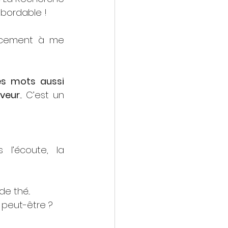
t abordable !
ucement à me 
es mots aussi 
aveur
.... C’est un 
l’écoute, la 
e thé...
l, peut-être ?