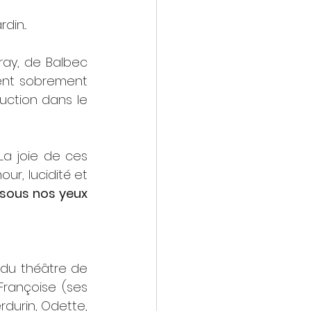
in...
y, de Balbec 
ent sobrement 
uction dans le 
Alors, un sourire se dessine sur mon visage et ne me quittera plus... La joie de ces 
r, lucidité et 
sous nos yeux 
 du théâtre de 
rançoise (ses 
durin, Odette, 