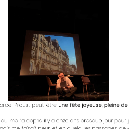
arcel Proust peut être 
une fête joyeuse, pleine de v
 qui me l’a appris, il y a onze ans presque jour pour jou
 mais me faisait peur... et en quelques passages de 