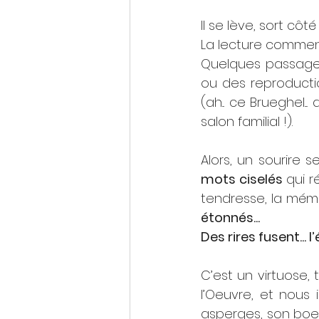
Il se lève, sort côté
La lecture commence.
Quelques passages
ou des reproducti
(ah... ce Brueghel.
salon familial !).
mots ciselés
 qui r
tendresse, la mémoir
étonnés... 
Des rires fusent... l
C’est un virtuose,
l’Oeuvre, et nous 
asperges, son boeuf