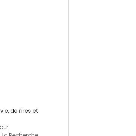
ie, de rires et 
r...
« La Recherche 