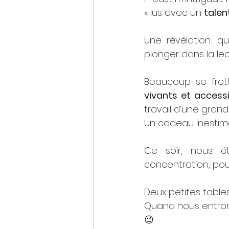
» lus avec un 
talen
Une révélation...
plonger dans la le
Beaucoup se frott
vivants et accessi
travail d’une grand
Un cadeau inestima
Ce soir, nous ét
concentration, po
Deux petites tables
Quand nous entrons da
😉