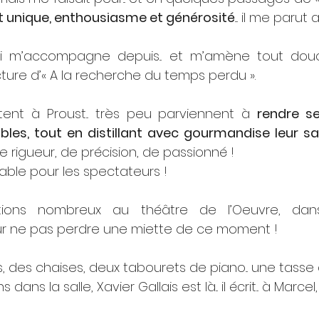
t unique, enthousiasme et générosité
.... il me paru
 qui m’accompagne depuis... et m’amène tout do
cture d’« A la recherche du temps perdu ».
ent à Proust... très peu parviennent à 
rendre s
bles, tout en distillant avec gourmandise leur s
e rigueur, de précision, de passionné ! 
ble pour les spectateurs !
ions nombreux au théâtre de l’Oeuvre, dans 
ur ne pas perdre une miette de ce moment !
, des chaises, deux tabourets de piano... une tasse d
ns la salle, Xavier Gallais est là... il écrit... à Marce