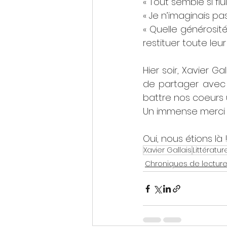
« Tout semble si flui
« Je n’imaginais pas 
« Quelle générosité
restituer toute leur
Hier soir, Xavier Ga
de partager avec 
battre nos coeurs un
Un immense merci à 
Oui, nous étions là 
Xavier Gallais
Littératur
Chroniques de lecture