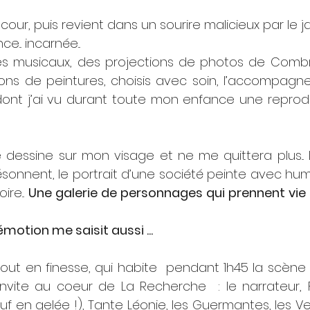
 cour, puis revient dans un sourire malicieux par le jard
.. incarnée...
 musicaux, des projections de photos de Combra
ons de peintures, choisis avec soin, l’accompagn
... dont j’ai vu durant toute mon enfance une reprod
ésonnent, le portrait d’une société peinte avec humou
e... 
Une galerie de personnages qui prennent vie 
’émotion me saisit aussi ...
 tout en finesse, qui habite  pendant 1h45 la scène
invite au coeur de La Recherche  : le narrateur, F
 en gelée !), Tante Léonie, les Guermantes, les Ver