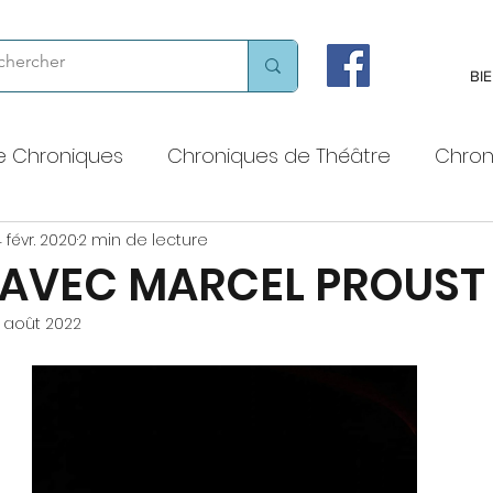
BI
e Chroniques
Chroniques de Théâtre
Chron
 févr. 2020
2 min de lecture
 voix haute
Chroniques chorégraphiques
 AVEC MARCEL PROUST 
 août 2022
Chroniques littéraires
Théâtres et lieux de cult