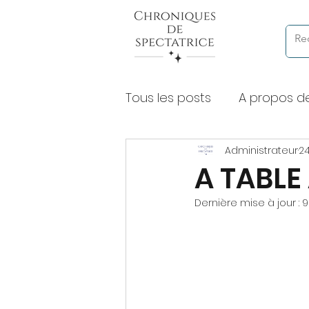
Tous les posts
A propos d
Administrateur
24
Chroniques de lectures à
A TABLE
Dernière mise à jour :
9
Expositions et musées