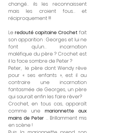
changé… ils les reconnaissent 
mais les croient fous… et 
réciproquement !!!
Le 
redouté capitaine Crochet
 fait 
son apparition : Georges et lui ne 
font qu’un… incarnation 
maléfique du père ? Crochet est 
il la face sombre de Peter ?
Peter,  le père dont Wendy rêve 
pour « ses enfants », est il au 
contraire une incarnation 
fantasmée de Georges, un père 
qui saurait enfin les faire rêver?
Crochet, en tous cas, apparaît 
comme une 
marionnette aux 
mains de Peter
 … Brillamment mis 
en scène !
Puis la marionnette prend son 