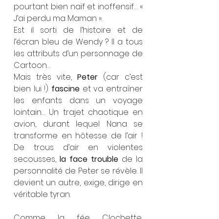
pourtant bien naïf et inoffensif… « 
J’ai perdu ma Maman ».
Est il sorti de l’histoire et de 
l’écran bleu de Wendy ? Il a tous 
les attributs d’un personnage de 
Cartoon…
Mais très vite, 
Peter
 (car c’est 
bien lui !) 
fascine
 et va entraîner 
les enfants dans un voyage 
lointain… Un trajet chaotique en 
avion, durant lequel Nana se 
transforme en hôtesse de l’air ! 
De trous d’air en violentes 
secousses, 
la face trouble
 de la 
personnalité de Peter se révèle. Il 
devient un autre, exige, dirige en 
véritable tyran.
Comme la fée Clochette, 