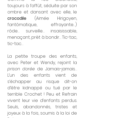
toujours à l’affût, séduite par son 
ombre et dansant avec elle, le 
crocodile
 (Aimée Hirigoyen, 
fantômatique, effrayante…) 
rôde… surveille… insaisissable, 
menaçant, prêt à bondir… Tic-tac, 
tic-tac…
La petite troupe des enfants, 
avec Peter et Wendy, rejoint la 
prison dorée
 de Jamais-jamais… 
L’un des enfants vient de 
s’échapper au risque dit-on 
d’être kidnappé ou tué par le 
terrible Crochet ! Peu et Refrain 
vivent leur vie d’enfants perdus. 
Seuls, abandonnés, tristes et 
joyeux à la fois, soumis à la loi de 