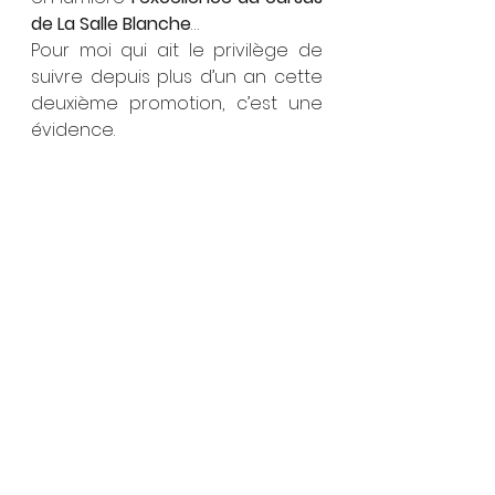
de La Salle Blanche
… 
Pour moi qui ait le privilège de 
suivre depuis plus d’un an cette 
deuxième promotion, c’est une 
évidence.
Des personnalités qui continuent 
à s’ouvrir et à s’affirmer, dans leur 
singularité et se révèlent sous 
nos yeux, sur scène, sous un jour 
chaque fois nouveau… 
Des artistes qui ont beaucoup 
travaillé et continuent à 
chercher, sous le regard 
passionné et exigeant de leurs 
professeurs.
Une 
écriture poétique et 
contemporaine
.