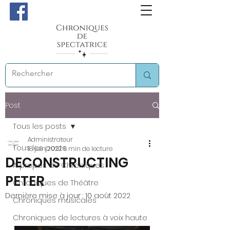
Post
Tous les posts
Administrateur
Tous les posts
18 juin 2022
6 min de lecture
DECONSTRUCTING
A propos de Chroniques
PETER
Chroniques de Théâtre
Dernière mise à jour :
10 août 2022
Chroniques musicales
Chroniques de lectures à voix haute