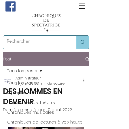
Post
Tous les posts
Administrateur
Tous les posts
26 janv. 2019
3 min de lecture
DES HOMMES EN
A propos de Chroniques
DEVENIR
Chroniques de Théâtre
Dernière mise à jour :
9 août 2022
Chroniques musicales
Chroniques de lectures à voix haute