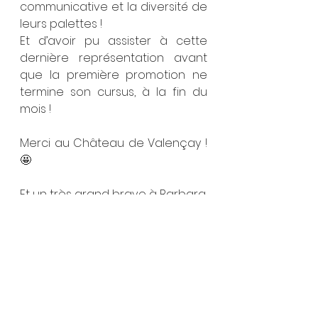
communicative et la diversité de 
leurs palettes !
Et d’avoir pu assister à cette 
dernière représentation avant 
que la première promotion ne 
termine son cursus, à la fin du 
mois !
Merci au Château de Valençay ! 
🤩
Et un très grand bravo à Barbara, 
Fanny, Félix, Gabriel, Pierre et 
Romane ! 
J’espère vous revoir très vite sur 
scène 😊
Et bien sûr merci et bravo à la 
Salle Blanche et à toutes celles 