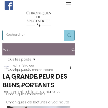
Post
Tous les posts
Administrateur
Tous les posts
26 juin 2021
2 min de lecture
LA GRANDE PEUR DES
A propos de Chroniques
BIENS PORTANTS
Chroniques de Théâtre
Dernière mise à jour :
9 août 2022
Chroniques musicales
Chroniques de lectures à voix haute