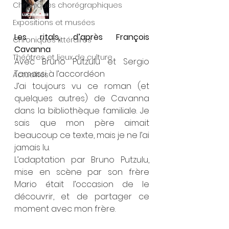
Chroniques chorégraphiques
Expositions et musées
Les ritals, d’après François 
Chroniques littéraires
Cavanna
Théâtres et lieux de culture
Avec Bruno Putzulu et Sergio 
Tomassi à l’accordéon
Actualités
J’ai toujours vu ce roman (et 
quelques autres) de Cavanna 
dans la bibliothèque familiale. Je 
sais que mon père aimait 
beaucoup ce texte, mais je ne l’ai 
jamais lu.
L’adaptation par Bruno Putzulu, 
mise en scène par son frère 
Mario était l’occasion de le 
découvrir, et de partager ce 
moment avec mon frère.