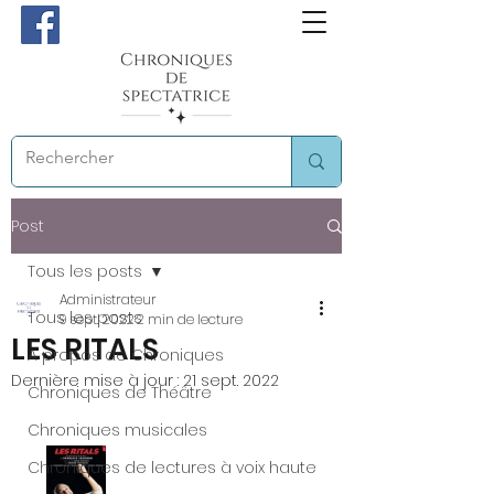
Post
Tous les posts
Administrateur
Tous les posts
9 sept. 2022
2 min de lecture
LES RITALS
A propos de Chroniques
Dernière mise à jour :
21 sept. 2022
Chroniques de Théâtre
Chroniques musicales
Chroniques de lectures à voix haute